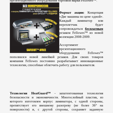
презентационного оборудования торговой марки
Fellowes
™.
Формат акции:
Концепция
«Две машины по цене одной».
Каждый ламинатор или
переплетчик будет
сопровождаться
бесплатным
резаком
Fellowes
™ из новой
коллекции 2008-2009.
Ассортимент
презентационного
оборудования
Fellowes
™
пополнился новой линейкой резаков. Для своих товаров
компания
Fellowes
постоянно разрабатывает инновационные
технологии, способные облегчить работу для пользователя.
Технология
HeatGuard
™
- запатентованная технология
безопасности и экономичности. Многослойный пластик, из
которого изготовлен корпус ламинатора, с одной стороны,
препятствует его внешнему разогреву (не более 36° на
поверхности) и, с другой стороны, сохраняет заданную