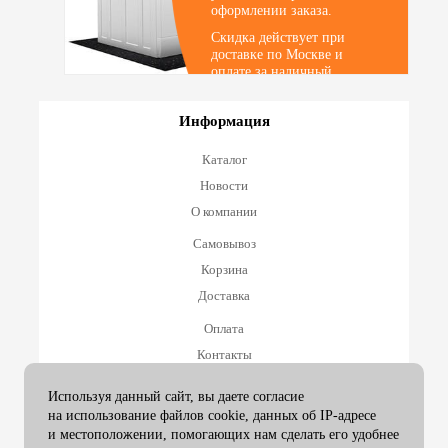
оформлении заказа.
Скидка действует при
доставке по Москве и
оплате за наличный
расчет. Внимание!
Скидки и акции не
Информация
суммируются.
Каталог
Новости
О компании
Самовывоз
Корзина
Доставка
Оплата
Контакты
Оплата и возврат
Используя данный сайт, вы даете согласие
на использование файлов cookie, данных об IP-адресе
Принимаем к оплате
и местоположении, помогающих нам сделать его удобнее