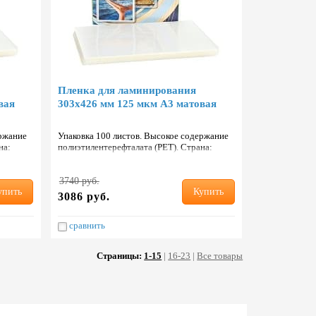
Пленка для ламинирования
вая
303х426 мм 125 мкм А3 матовая
ержание
Упаковка 100 листов. Высокое содержание
на:
полиэтилентерефталата (PET). Страна:
Тайвань.
3740 руб.
упить
Купить
3086 руб.
сравнить
Страницы:
1-15
|
16-23
|
Все товары