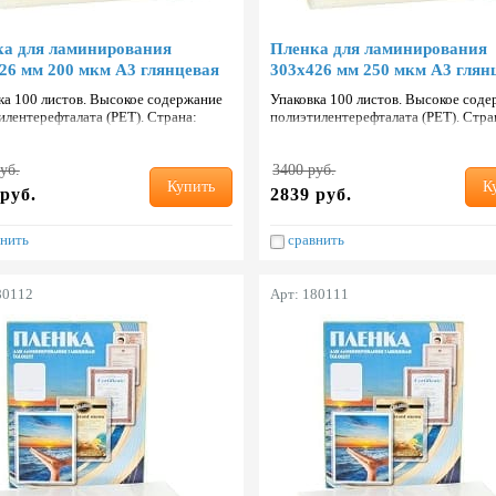
поставки. Большой
На антивибрационный коврик под
ент.
стиральную машину.
а для ламинирования
Пленка для ламинирования
Подробности в отделе продаж.
26 мм 200 мкм А3 глянцевая
303х426 мм 250 мкм А3 глян
ка 100 листов. Высокое содержание
Упаковка 100 листов. Высокое сод
илентерефталата (PET). Страна:
полиэтилентерефталата (PET). Стра
ь.
Тайвань.
уб.
3400 руб.
Купить
К
руб.
2839 руб.
нить
сравнить
80112
Арт: 180111