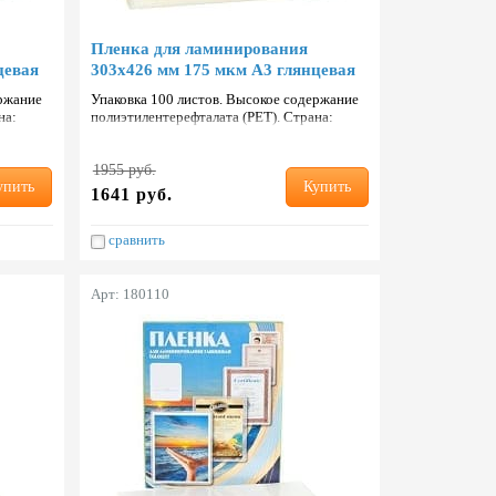
Пленка для ламинирования
цевая
303х426 мм 175 мкм А3 глянцевая
ержание
Упаковка 100 листов. Высокое содержание
на:
полиэтилентерефталата (PET). Страна:
Тайвань.
1955 руб.
упить
Купить
1641 руб.
сравнить
Арт: 180110