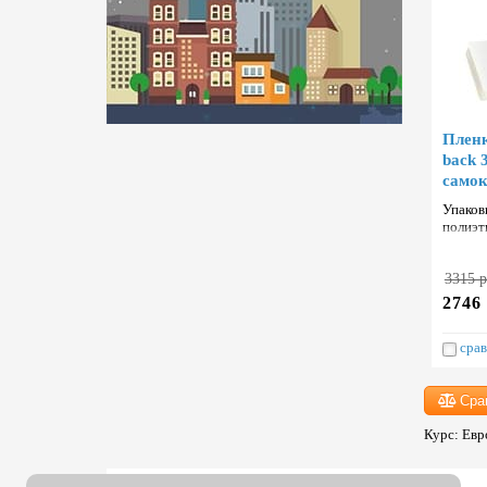
Пленк
back 
cамо
Упаков
полиэт
Тайван
3315 р
2746 
срав
Сра
Курс: Евро