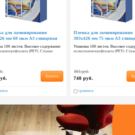
а для ламинирования
Пленка для ламинирования
26 мм 60 мкм А3 глянцевая
303х426 мм 75 мкм А3 глянц
ка 100 листов. Высокое содержание
Упаковка 100 листов. Высокое сод
илентерефталата (PET). Страна:
полиэтилентерефталата (PET). Стра
ь.
Тайвань.
б.
893 руб.
Купить
К
уб.
740 руб.
нить
сравнить