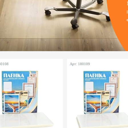
80108
Арт: 180109
вки для ног
Скидка 10%