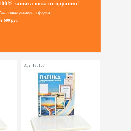
100% защита пола от царапин!
Различные размеры и формы
от 600 руб.
Арт: 180107