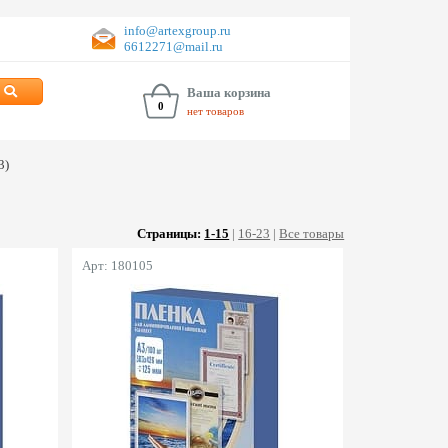
info@artexgroup.ru
6612271@mail.ru
Ваша корзина
0
нет товаров
3)
Страницы:
1-15
|
16-23
|
Все товары
Арт: 180105