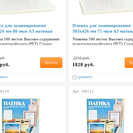
а для ламинирования
Пленка для ламинирования
26 мм 80 мкм А3 матовая
303х426 мм 75 мкм А3 матов
ка 100 листов. Высокое содержание
Упаковка 100 листов. Высокое сод
илентерефталата (PET). Страна:
полиэтилентерефталата (PET). Стра
ь.
Тайвань.
уб.
2210 руб.
Купить
К
руб.
1828 руб.
нить
сравнить
80119
Арт: 180113