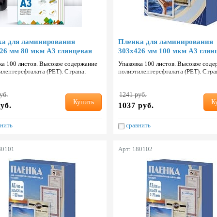
а для ламинирования
Пленка для ламинирования
26 мм 80 мкм А3 глянцевая
303х426 мм 100 мкм А3 глян
ка 100 листов. Высокое содержание
Упаковка 100 листов. Высокое сод
илентерефталата (PET). Страна:
полиэтилентерефталата (PET). Стра
ь.
Тайвань.
уб.
1241 руб.
Купить
К
уб.
1037 руб.
нить
сравнить
80101
Арт: 180102