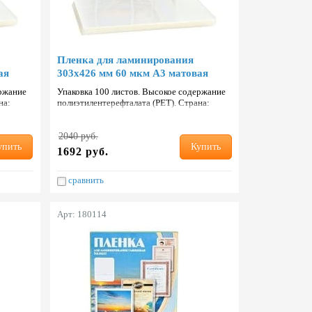
Пленка для ламинирования
ая
303х426 мм 60 мкм А3 матовая
ержание
Упаковка 100 листов. Высокое содержание
на:
полиэтилентерефталата (PET). Страна:
Тайвань.
2040 руб.
упить
Купить
1692 руб.
сравнить
Арт: 180114