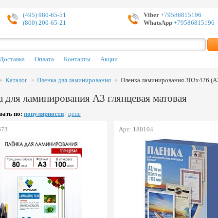
(495) 980-65-51
Viber
+79586815196
(800) 200-65-21
WhatsApp
+79586815196
Доставка
Оплата
Контакты
Акции
Каталог
Пленка для ламинирования
Пленка ламинирования 303х426 (А
а для ламинирования А3 глянцевая матовая
ать по:
популярности
|
цене
673
Арт: 180104