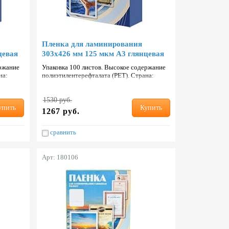
Пленка для ламинирования
цевая
303х426 мм 125 мкм А3 глянцевая
ержание
Упаковка 100 листов. Высокое содержание
на:
полиэтилентерефталата (PET). Страна:
Тайвань.
1530 руб.
упить
Купить
1267 руб.
сравнить
Арт: 180106