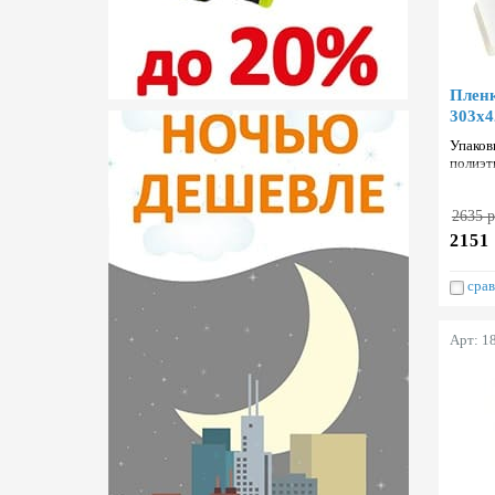
Пленк
303х4
Упаков
полиэт
Тайван
2635 р
2151 
срав
Арт: 1