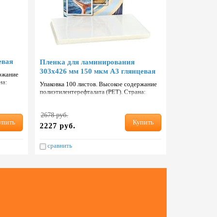
евая
Пленка для ламинирования
303х426 мм 150 мкм А3 глянцевая
ержание
на:
Упаковка 100 листов. Высокое содержание
полиэтилентерефталата (PET). Страна:
Тайвань.
2678 руб.
упить
Купить
2227 руб.
сравнить