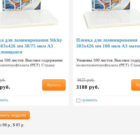
а для ламинирования Sticky
Пленка для ламинирования
303х426 мм 38/75 мкм А3
303х426 мм 100 мкм А3 мато
клеющаяся
ка 100 листов. Высокое содержание
Упаковка 100 листов. Высокое сод
илентерефталата (PET). Страна:
полиэтилентерефталата (PET). Стра
ь.
Тайвань.
уб.
3825 руб.
Купить
К
руб.
3188 руб.
нить
сравнить
внить модели
 98 р., $ 85 р.