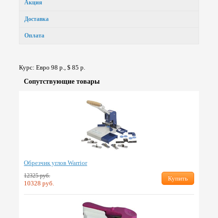
Акция
Доставка
Оплата
Курс: Евро 98 р., $ 85 р.
Сопут­ствую­щие товары
Обрезчик углов Warrior
12325 руб.
Купить
10328 руб.