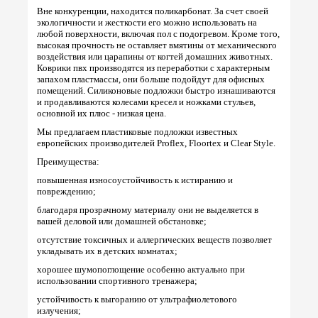
Вне конкуренции, находится поликарбонат. За счет своей
экологичности и жесткости его можно использовать на
любой поверхности, включая пол с подогревом. Кроме того,
высокая прочность не оставляет вмятины от механического
воздействия или царапины от когтей домашних животных.
Коврики пвх производятся из переработки с характерным
запахом пластмассы, они больше подойдут для офисных
помещений. Силиконовые подложки быстро изнашиваются
и продавливаются колесами кресел и ножками стульев,
основной их плюс - низкая цена.
Мы предлагаем пластиковые подложки известных
европейских производителей Proflex, Floortex и Clear Style.
Преимущества:
повышенная износоустойчивость к истиранию и
повреждению;
благодаря прозрачному материалу они не выделяется в
вашей деловой или домашней обстановке;
отсутствие токсичных и аллергических веществ позволяет
укладывать их в детских комнатах;
хорошее шумопоглощение особенно актуально при
использовании спортивного тренажера;
устойчивость к выгоранию от ультрафиолетового
излучения;