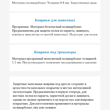
Материал поликарбонат. Толщина 0.8 мм. Закругленные края.
Износостойкость до 8 лет. Различные размеры и формы.
Коврики для животных
Прозрачные. Материал безопасный поликарбонат.
Предназначены для защиты полов из паркета, ламината,
плитки и линолеума от когтей животных. Подходят для полов
с подогревом. Форма: круг/квадрат/прямоугольник.
Коврики под тренажеры
Материал прозрачный монолитный поликарбонат толщиной
1.2 мм. Предотвращают появление продавливания и царапин
от тренажеров. Различные формы и размеры.
Защитные напольные коврики под кресло сохранят в
целостности напольное покрытие в местах интенсивной
эксплуатации. Предназначены в первую очередь, для
жестких полов из паркета, паркетной доски и ламината,
однако их можно применять и на ворсистых или ковровых
покрытиях. Для изготовления применяются материалы:
поликарбонат, пвх или силикон.