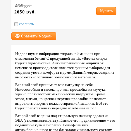
2750 руб.
Купить
2650 руб.
сравнить
Сравнить модели
Надоел шум и вибрирация стиральной машины при
отжимании белья? С продукцией mattix vibrotex стирка
будет в удовольствие. Антивибрационные коврики от
немецкого производителя являются лучшим выбором для
создания уюта и комфорта в доме. Данный коврик создан из
высокотехнологичного композитного материала.
Верхний слой принимает всю нагрузку на себя.
Износостойкая и высокопрочная прослойка из каучука
удачно противостоит механическим нагрузкам. Кроме
этого, мягкая, но крепкая верхняя прослойка позволяет
выровнять опорные ножки стиральной машины. Всё это
будет препятствовать передаче колебаний на пол
Второй слой коврика под стиральную машину сделан из
ЭВА (этиленвинилацетат). Главное его предназначение – это
подавление гула и вибрации. Рельефный низ
антивибрационного ковра благодаря уникальному составу