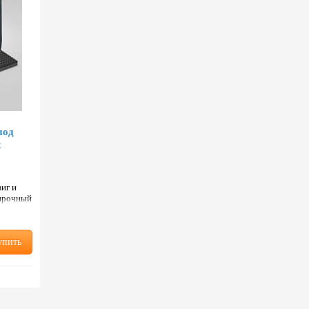
под
x
иг и
 прочный
ем кауч…
упить