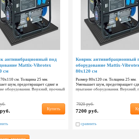
ик антивибрационный под
Коврик антивибрационный 
дование Mattix-Vibrotex
оборудование Mattix-Vibrote
0 см
80х120 см
 70х110 см. Толщина 25 мм.
Размер 80х120 см. Толщина 25 мм.
ает шум, предотвращает сдвиг и
Уменьшает шум, предотвращает сдв
ие оборудования. Верхний, прочный
прыгание оборудования. Верхний,
состойкий слой с добавлением кауч…
и износостойкий слой с добавлени
уб.
7920 руб.
Купить
К
руб.
7200 руб.
нить
сравнить
внить модели