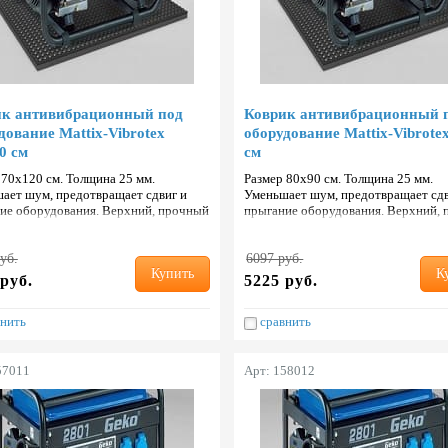
ик антивибрационный под
Коврик антивибрационный 
дование Mattix-Vibrotex
оборудование Mattix-Vibrote
0 см
см
 70х120 см. Толщина 25 мм.
Размер 80х90 см. Толщина 25 мм.
ает шум, предотвращает сдвиг и
Уменьшает шум, предотвращает сдв
ие оборудования. Верхний, прочный
прыгание оборудования. Верхний,
состойкий слой с добавлением кауч…
и износостойкий слой с добавлени
уб.
6097 руб.
Купить
К
руб.
5225 руб.
нить
сравнить
57011
Арт: 158012