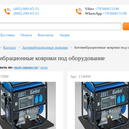
(495) 980-65-51
Viber
+79586815196
(800) 200-65-21
WhatsApp
+79586815196
Доставка
Оплата
Контакты
Акции
Каталог
Антивибрационные коврики
Антивибрационные коврики под 
ибрационные коврики под оборудование
ать по:
популярности
|
цене
57090
Арт: 154060