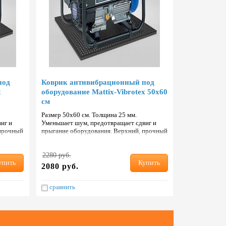
под
Коврик антивибрационный под
x
оборудование Mattix-Vibrotex 50х60
см
Размер 50х60 см. Толщина 25 мм.
иг и
Уменьшает шум, предотвращает сдвиг и
 прочный
прыгание оборудования. Верхний, прочный
ем кауч…
и износостойкий слой с добавлением кауч…
2280 руб.
упить
Купить
2080 руб.
сравнить