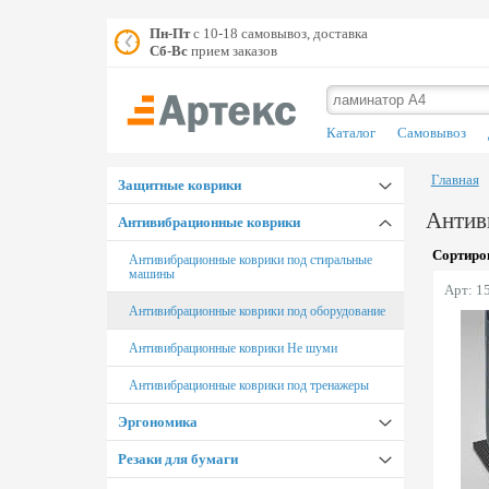
Пн-Пт
с 10-18 самовывоз, доставка
Сб-Вс
прием заказов
Каталог
Самовывоз
Главная
Защитные коврики
Антив
Антивибрационные коврики
Коврики под кресло Floortex
Сортиров
Настольные покрытия Floortex
Антивибрационные коврики под стиральные
машины
Арт: 1
Коврики под кресло цветные
Антивибрационные коврики под оборудование
Коврики под кресло Proflex
Антивибрационные коврики Не шуми
Настольные покрытия Proflex
Антивибрационные коврики под тренажеры
Коврики для животных
Эргономика
Коврики под тренажеры
Резаки для бумаги
Подставки для ног