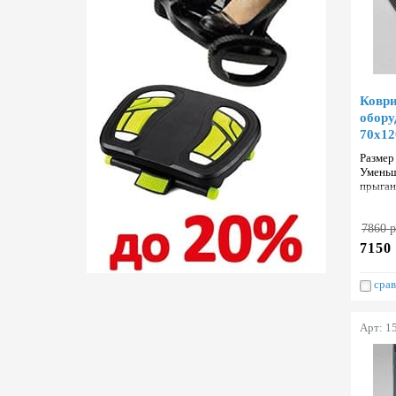
Ковр
обору
70х12
Размер
Уменьш
прыган
и изно
7860 р
7150 
срав
Арт: 1