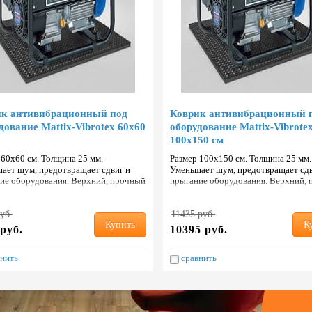
ик антивибрационный под
Коврик антивибрационный 
дование Mattix-Vibrotex 60х60
оборудование Mattix-Vibrote
а 10%
Подставки для ног
100х150 см
вибрационный коврик под
Прямые поставки. Большой
 60х60 см. Толщина 25 мм.
Размер 100х150 см. Толщина 25 мм.
ную машину.
ассортимент.
ает шум, предотвращает сдвиг и
Уменьшает шум, предотвращает сдв
ости в отделе продаж.
ие оборудования. Верхний, прочный
прыгание оборудования. Верхний,
состойкий слой с добавлением кауч…
и износостойкий слой с добавлени
уб.
11435 руб.
Купить
К
руб.
10395 руб.
нить
сравнить