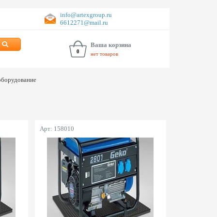
info@artexgroup.ru
6612271@mail.ru
Ваша корзина
0
нет товаров
оборудование
Арт: 158010