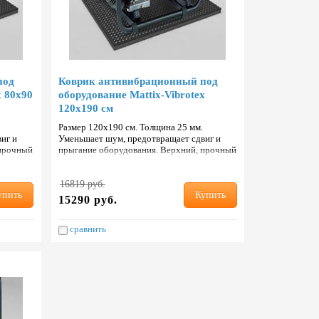
под
Коврик антивибрационный под
x 80х90
оборудование Mattix-Vibrotex
120х190 см
Размер 120х190 см. Толщина 25 мм.
иг и
Уменьшает шум, предотвращает сдвиг и
 прочный
прыгание оборудования. Верхний, прочный
ем кауч…
и износостойкий слой с добавлением кауч…
16819 руб.
упить
Купить
15290 руб.
сравнить