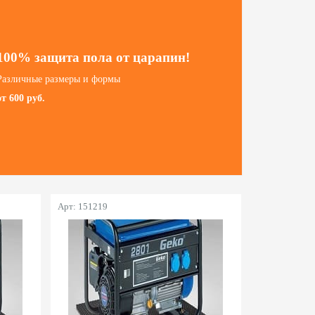
100% защита пола от царапин!
Различные размеры и формы
от 600 руб.
Арт: 151219