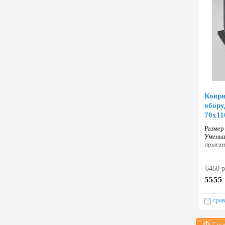
Ковр
обору
70х11
Размер
Уменьш
прыган
и изно
6460 р
5555 
срав
Сра