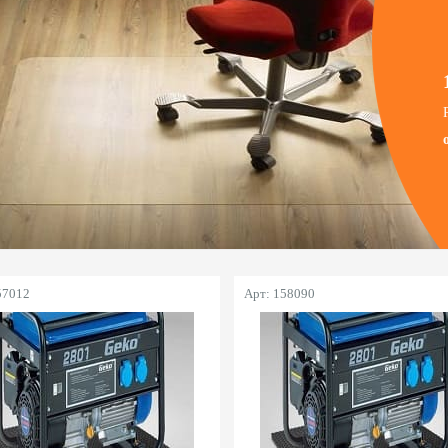
57012
Арт: 158090