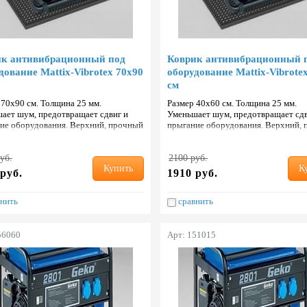
ик антивибрационный под
Коврик антивибрационный 
дование Mattix-Vibrotex 70х90
оборудование Mattix-Vibrote
см
 70х90 см. Толщина 25 мм.
Размер 40х60 см. Толщина 25 мм.
ает шум, предотвращает сдвиг и
Уменьшает шум, предотвращает сдв
ие оборудования. Верхний, прочный
прыгание оборудования. Верхний,
состойкий слой с добавлением кауч…
и износостойкий слой с добавлени
уб.
2100 руб.
Купить
К
руб.
1910 руб.
нить
сравнить
56060
Арт: 151015