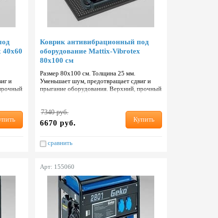
под
Коврик антивибрационный под
x 40х60
оборудование Mattix-Vibrotex
80х100 см
Размер 80х100 см. Толщина 25 мм.
иг и
Уменьшает шум, предотвращает сдвиг и
 прочный
прыгание оборудования. Верхний, прочный
ем кауч…
и износостойкий слой с добавлением кауч…
7340 руб.
упить
Купить
6670 руб.
сравнить
Арт: 155060