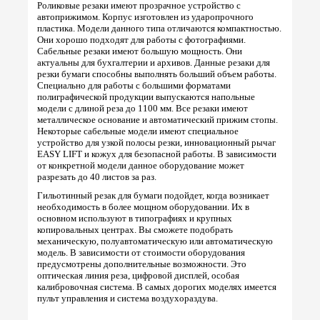
Роликовые резаки имеют прозрачное устройство с
автоприжимом. Корпус изготовлен из ударопрочного
пластика. Модели данного типа отличаются компактностью.
Они хорошо подходят для работы с фотографиями.
Сабельные резаки имеют большую мощность. Они
актуальны для бухгалтерии и архивов. Данные резаки для
резки бумаги способны выполнять больший объем работы.
Специально для работы с большими форматами
полиграфической продукции выпускаются напольные
модели с длиной реза до 1100 мм. Все резаки имеют
металлическое основание и автоматический прижим стопы.
Некоторые сабельные модели имеют специальное
устройство для узкой полосы резки, инновационный рычаг
EASY LIFT и кожух для безопасной работы. В зависимости
от конкретной модели данное оборудование может
разрезать до 40 листов за раз.
Гильотинный резак для бумаги подойдет, когда возникает
необходимость в более мощном оборудовании. Их в
основном используют в типографиях и крупных
копировальных центрах. Вы сможете подобрать
механическую, полуавтоматическую или автоматическую
модель. В зависимости от стоимости оборудования
предусмотрены дополнительные возможности. Это
оптическая линия реза, цифровой дисплей, особая
калибровочная система. В самых дорогих моделях имеется
пульт управления и система воздухораздува.