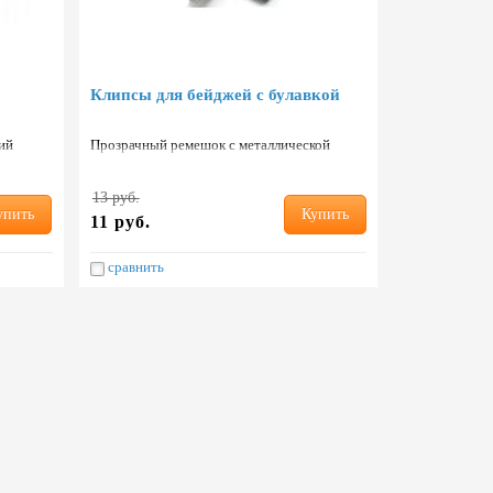
Клипсы для бейджей с булавкой
ий
Прозрачный ремешок с металлической
клипсой и булавкой. Страна: Китай.
13 руб.
упить
Купить
11 руб.
сравнить