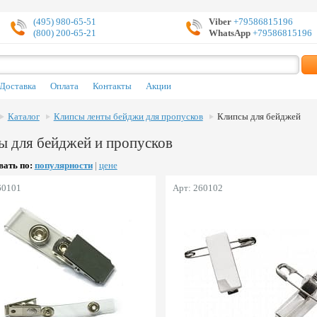
(495) 980-65-51
Viber
+79586815196
(800) 200-65-21
WhatsApp
+79586815196
Доставка
Оплата
Контакты
Акции
Каталог
Клипсы ленты бейджи для пропусков
Клипсы для бейджей
ы для бейджей и пропусков
ать по:
популярности
|
цене
60101
Арт: 260102