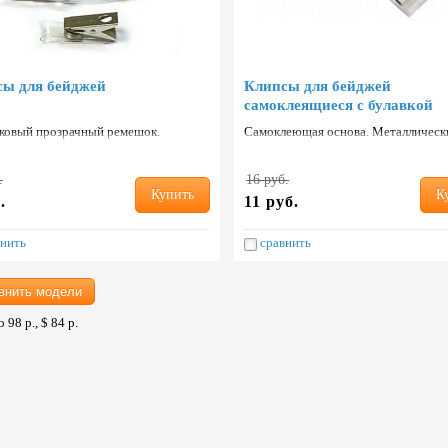
ы для бейджей
Клипсы для бейджей
самоклеящиеся с булавкой
ковый прозрачный ремешок.
Самоклеющая основа. Металлическ
ический зажим. Страна: Китай.
зажим. Страна: Китай.
.
16 руб.
Купить
К
.
11 руб.
нить
сравнить
внить модели
 98 р., $ 84 р.