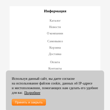
Информация
Каталог
Новости
О компании
Самовывоз
Корзина
Доставка
Оплата
Контакты
Оплата и возврат
Используя данный сайт, вы даете согласие
на использование файлов cookie, данных об IP-адресе
Принимаем к оплате
и местоположении, помогающих нам сделать его удобнее
для вас.
Подробнее
Принять и закрыть
2007-26 ArtexGroup |
info@artexgroup.ru