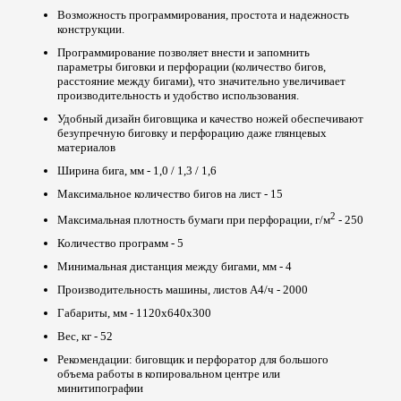
Возможность программирования, простота и надежность
конструкции.
Программирование позволяет внести и запомнить
параметры биговки и перфорации (количество бигов,
расстояние между бигами), что значительно увеличивает
производительность и удобство использования.
Удобный дизайн биговщика и качество ножей обеспечивают
безупречную биговку и перфорацию даже глянцевых
материалов
Ширина бига, мм - 1,0 / 1,3 / 1,6
Максимальное количество бигов на лист - 15
2
Максимальная плотность бумаги при перфорации, г/м
- 250
Количество программ - 5
Минимальная дистанция между бигами, мм - 4
Производительность машины, листов А4/ч - 2000
Габариты, мм - 1120х640х300
Вес, кг - 52
Рекомендации: биговщик и перфоратор для большого
объема работы в копировальном центре или
минитипографии