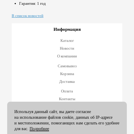
Гарантия: 1 год
В список новостей
Информация
Каталог
Новости
О компании
Самовывоз
Корзина
Доставка
Оплата
Контакты
Оплата и возврат
Используя данный сайт, вы даете согласие
на использование файлов cookie, данных об IP-адресе
Принимаем к оплате
и местоположении, помогающих нам сделать его удобнее
для вас.
Подробнее