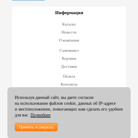
Информация
Каталог
Новости
О компании
Самовывоз
Корзина
Доставка
Оплата
Контакты
Оплата и возврат
Используя данный сайт, вы даете согласие
на использование файлов cookie, данных об IP-адресе
Принимаем к оплате
и местоположении, помогающих нам сделать его удобнее
для вас.
Подробнее
Принять и закрыть
2007-26 ArtexGroup |
info@artexgroup.ru
Мы в соц. сетях: