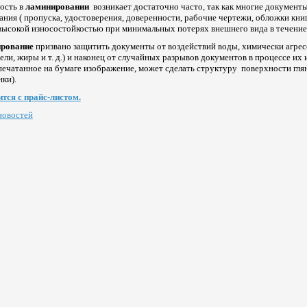
ость в
ламинировании
возникает достаточно часто, так как многие документ
ания ( пропуска, удостоверения, доверенности, рабочие чертежи, обложки книг и
высокой износостойкостью при минимальных потерях внешнего вида в течени
ование
призвано защитить документы от воздействий воды, химически агрес
ели, жиры и т. д.) и наконец от случайных разрывов документов в процессе их
печатанное на бумаге изображение, может сделать структуру поверхности гля
нки).
тся с прайс-листом.
новостей