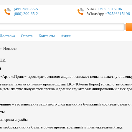
(495) 980-65-51
Viber
+79586815196
(800) 200-65-21
WhatsApp
+79586815196
Доставка
Оплата
Контакты
Акции
Новости
ти
8
«АртэксПринт» проводит осеннюю акцию и снижает цены на пакетную пленку
авляем пакетную пленку производства LKS (Южная Корея) только с высоким
а, тем жестче получается пленка и дольше служит заламинированный в нее до
ование
– это нанесение защитного слоя пленки на бумажный носитель с целью:
иты
ия срока службы
я изображению на бумаге более презентабельный и привлекательный вид.