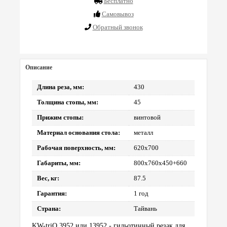
Бесплатно
Cамовывоз
Обратный звонок
Описание
Длина реза, мм:
430
Толщина стопы, мм:
45
Прижим стопы:
винтовой
Материал основания стола:
металл
Рабочая поверхность, мм:
620х700
Габариты, мм:
800x760x450+660
Вес, кг:
87.5
Гарантия:
1 год
Страна:
Тайвань
KW-triO 3952 или 13952 - гильотинный резак для