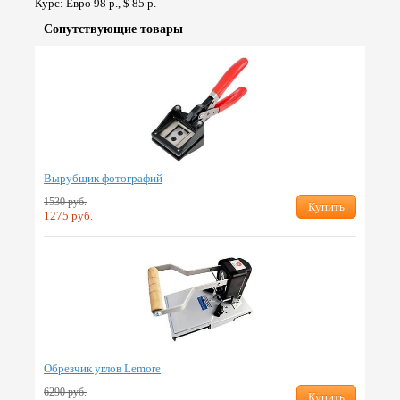
Курс: Евро 98 р., $ 85 р.
Сопут­ствую­щие товары
Вырубщик фотографий
1530 руб.
Купить
1275 руб.
Обрезчик углов Lemore
6290 руб.
Купить