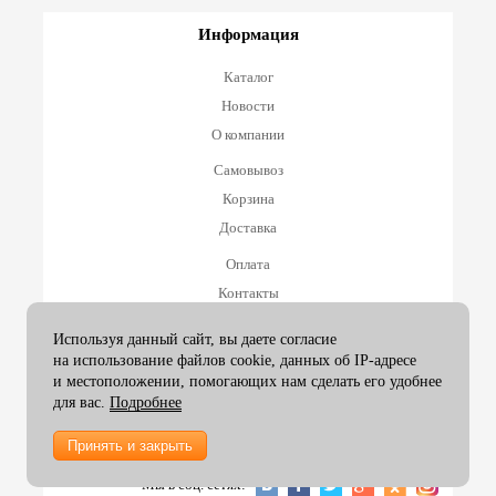
Информация
Каталог
Новости
О компании
Самовывоз
Корзина
Доставка
Оплата
Контакты
Оплата и возврат
Используя данный сайт, вы даете согласие
на использование файлов cookie, данных об IP-адресе
Принимаем к оплате
и местоположении, помогающих нам сделать его удобнее
для вас.
Подробнее
Принять и закрыть
2007-26 ArtexGroup |
info@artexgroup.ru
Мы в соц. сетях: