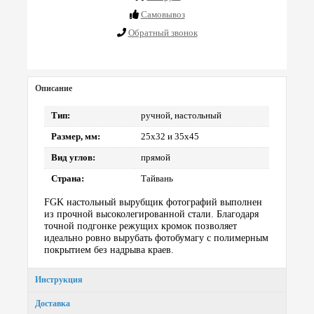
Cамовывоз
Обратный звонок
Описание
Тип:
ручной, настольный
Размер, мм:
25х32 и 35х45
Вид углов:
прямой
Страна:
Тайвань
FGK настольный вырубщик фотографий выполнен
из прочной высоколегированной стали. Благодаря
точной подгонке режущих кромок позволяет
идеально ровно вырубать фотобумагу с полимерным
покрытием без надрыва краев.
Инструкция
Доставка