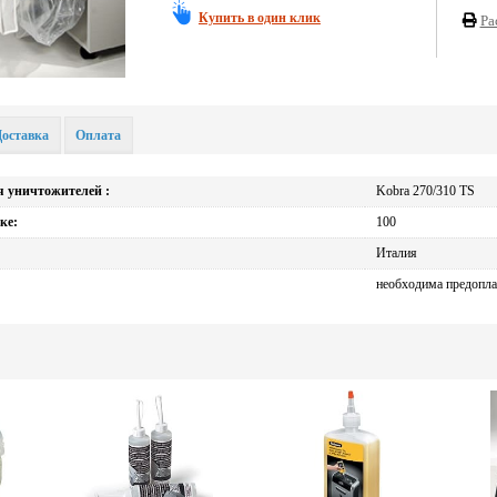
Купить в один клик
Ра
Доставка
Оплата
я уничтожителей :
Kobra 270/310 TS
ке:
100
Италия
необходима предопла