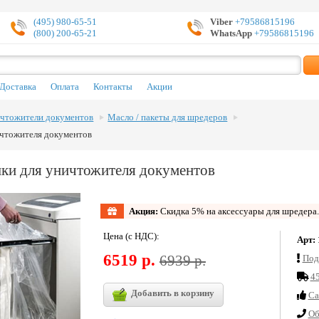
(495) 980-65-51
Viber
+79586815196
(800) 200-65-21
WhatsApp
+79586815196
Доставка
Оплата
Контакты
Акции
чтожители документов
Масло / пакеты для шредеров
ичтожителя документов
ки для уничтожителя документов
Акция:
Скидка 5% на аксессуары для шредера
Цена (с НДС):
Арт:
6519 р.
6939 р.
Под
45
Добавить в корзину
Cа
Об