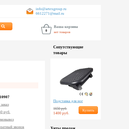
info@artexgroup.ru
6612271@mail.ru
Ваша корзина
0
нет товаров
Сопут­ствую­щие
товары
.
 10907
Подставка для ног
 заказ
1650 руб.
Купить
0 руб.
1400 руб.
мовывоз
ратный звонок
Хиты продаж