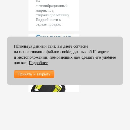
На
мм
антивибрационный
 поставки.
Прямые поставки.
Фальцовщики Cyklos
коврик под
ой
Большой
Пленка ламинирования 457
стиральную машину.
имент.
ассортимент.
мм
Фальцовщики Uchida
Подробности в
отделе продаж.
Пленка ламинирования 480
Прессы для тиснения OPUS
мм
Пленка ламинирования 510
мм
Используя данный сайт, вы даете согласие
на использование файлов cookie, данных об IP-адресе
Пленка ламинирования 635
мм
и местоположении, помогающих нам сделать его удобнее
для вас.
Подробнее
Пленка ламинирования 650
мм
Принять и закрыть
Пленка ламинирования 1000
мм