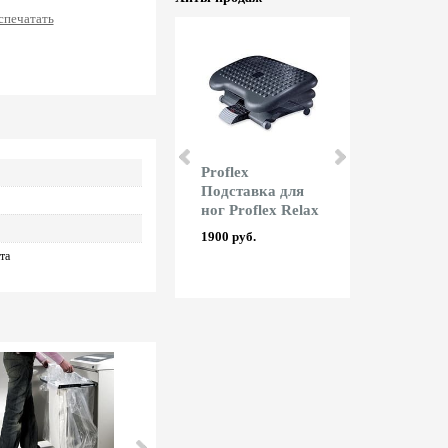
спечатать
Rayson
Proflex
Fellowes
Ламинатор
Подставка для
Уничтожит
Rayson LM 230iD
ног Proflex Relax
бумаги Fell
AutoMax 2
6804 руб.
1900 руб.
73562 руб.
та