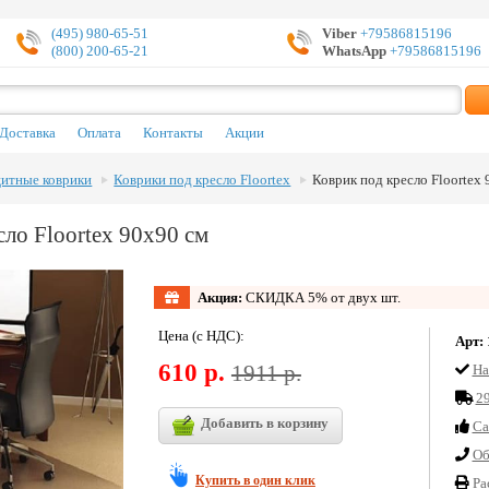
(495) 980-65-51
Viber
+79586815196
(800) 200-65-21
WhatsApp
+79586815196
Доставка
Оплата
Контакты
Акции
итные коврики
Коврики под кресло Floortex
Коврик под кресло Floortex
сло Floortex 90х90 см
Акция:
СКИДКА 5% от двух шт.
Цена (с НДС):
Арт:
610 р.
1911 р.
На
29
Добавить в корзину
Cа
Об
Купить в один клик
Ра