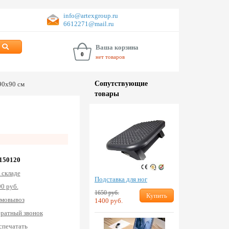
info@artexgroup.ru
6612271@mail.ru
Ваша корзина
0
нет товаров
Сопут­ствую­щие
 90х90 см
товары
 150120
 складе
Подставка для ног
0 руб.
1650 руб.
Купить
мовывоз
1400 руб.
ратный звонок
спечатать