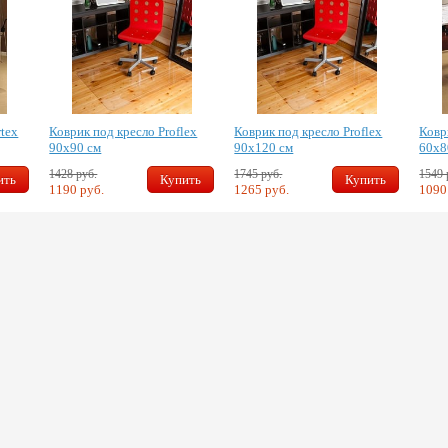
tex
Коврик под кресло Proflex
Коврик под кресло Proflex
Ковр
90х90 см
90х120 см
60х8
1428 руб.
1745 руб.
1549 
ить
Купить
Купить
1190 руб.
1265 руб.
1090
Подставки для
ног