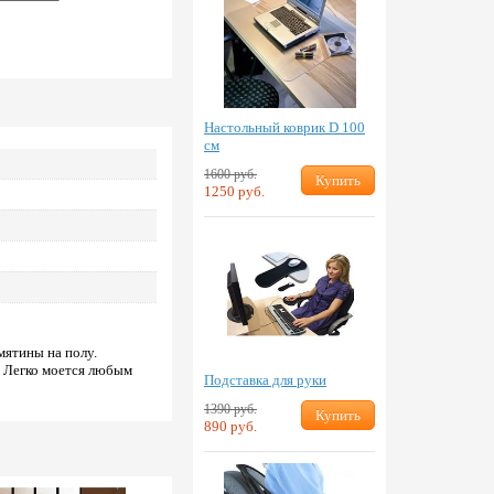
Настольный коврик D 100
см
1600 руб.
Купить
1250 руб.
мятины на полу.
. Легко моется любым
Подставка для руки
1390 руб.
Купить
890 руб.