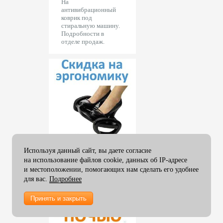
На
мм
антивибрационный
 поставки.
Прямые поставки.
Фальцовщики Cyklos
коврик под
ой
Большой
Пленка ламинирования 457
стиральную машину.
имент.
ассортимент.
мм
Фальцовщики Uchida
Подробности в
отделе продаж.
Пленка ламинирования 480
Прессы для тиснения OPUS
мм
Пленка ламинирования 510
мм
Пленка ламинирования 635
мм
Пленка ламинирования 650
мм
Пленка ламинирования 1000
мм
Используя данный сайт, вы даете согласие
на использование файлов cookie, данных об IP-адресе
и местоположении, помогающих нам сделать его удобнее
для вас.
Подробнее
Принять и закрыть