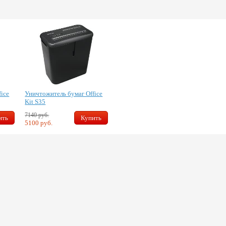
ice
Уничтожитель бумаг Office
Kit S35
7140 руб.
ить
Купить
5100 руб.
Скидка 10%