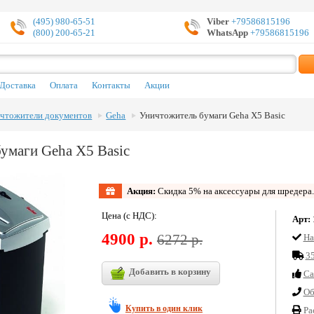
(495) 980-65-51
Viber
+79586815196
(800) 200-65-21
WhatsApp
+79586815196
Доставка
Оплата
Контакты
Акции
чтожители документов
Geha
Уничтожитель бумаги Geha X5 Basic
умаги Geha X5 Basic
Акция:
Скидка 5% на аксессуары для шредера
Цена (с НДС):
Арт:
4900 р.
6272 р.
На
35
Добавить в корзину
Cа
Об
Купить в один клик
Ра