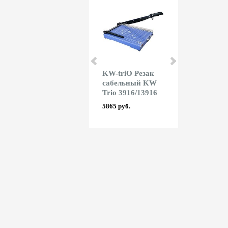
Shark Дырокол
KW-triO Резак
Rayson
Shark R025 (Kw-
сабельный KW
Ламинатор
Trio 954)
Trio 3916/13916
Rayson LM 
12070 руб.
5865 руб.
6885 руб.