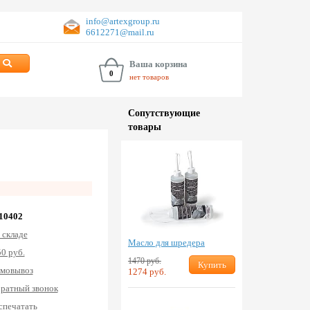
info@artexgroup.ru
6612271@mail.ru
Ваша корзина
0
нет товаров
Сопут­ствую­щие
товары
.
 10402
 складе
Масло для шредера
0 руб.
1470 руб.
Купить
мовывоз
1274 руб.
ратный звонок
спечатать