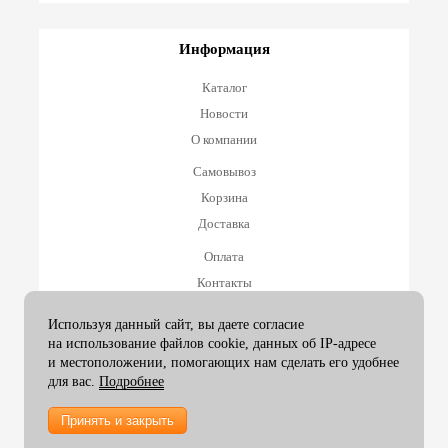
Информация
Каталог
Новости
О компании
Самовывоз
Корзина
Доставка
Оплата
Контакты
Оплата и возврат
Используя данный сайт, вы даете согласие
на использование файлов cookie, данных об IP-адресе
Принимаем к оплате
и местоположении, помогающих нам сделать его удобнее
для вас.
Подробнее
Принять и закрыть
2007-26 ArtexGroup |
info@artexgroup.ru