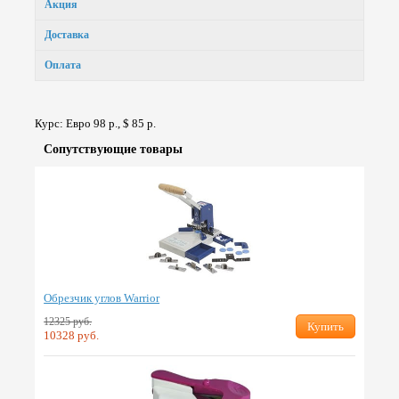
Акция
Доставка
Оплата
Курс: Евро 98 р., $ 85 р.
Сопут­ствую­щие товары
Обрезчик углов Warrior
12325 руб.
Купить
10328 руб.