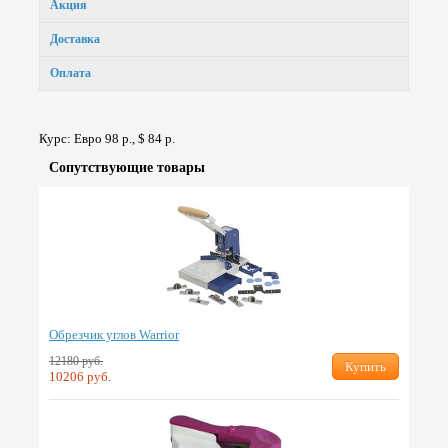
Акция
Доставка
Оплата
Курс: Евро 98 р., $ 84 р.
Сопут­ствую­щие товары
Обрезчик углов Warrior
12180 руб.
Купить
10206 руб.