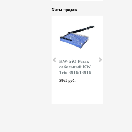
Хиты продаж
KW-triO Резак
KW-triO Резак
Office Kit 
сабельный KW
сабельный KW
для
Trio 13500
Trio 3916/13916
ламиниров
216x303 мм
5525 руб.
5865 руб.
мкм А4
глянцевая
527 руб.