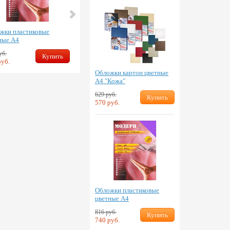
жки пластиковые
Обложки пластиковые
ные А4
непрозрачные А4
уб.
655 руб.
Купить
Купить
руб.
595 руб.
Обложки картон цветные
А4 "Кожа"
629 руб.
Купить
570 руб.
Обложки пластиковые
цветные А4
816 руб.
Купить
740 руб.