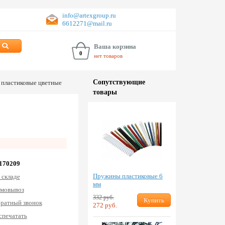
info@artexgroup.ru
6612271@mail.ru
Ваша корзина
0
нет товаров
Сопут­ствую­щие
 пластиковые цветные
товары
 170209
Пружины пластиковые 6
 складе
мм
мовывоз
332 руб.
Купить
ратный звонок
272 руб.
спечатать