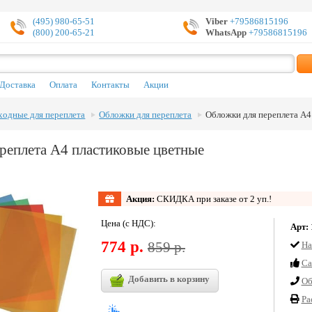
(495) 980-65-51
Viber
+79586815196
(800) 200-65-21
WhatsApp
+79586815196
Доставка
Оплата
Контакты
Акции
ходные для переплета
Обложки для переплета
Обложки для переплета А4
реплета А4 пластиковые цветные
Акция:
СКИДКА при заказе от 2 уп.!
Цена (с НДС):
Арт:
774 р.
859 р.
На
Cа
Добавить в корзину
Об
Ра