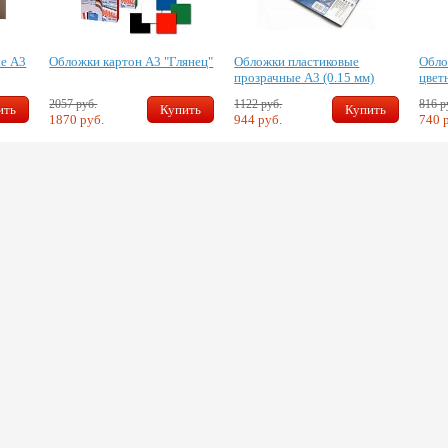
ые А3
Обложки картон А3 "Глянец"
Обложки пластиковые
Обло
прозрачные А3 (0.15 мм)
цвет
2057 руб.
1122 руб.
816 р
ить
Купить
Купить
1870 руб.
944 руб.
740 