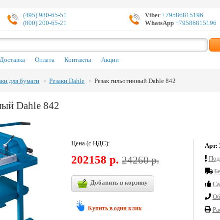
(495) 980-65-51
Viber
+79586815196
(800) 200-65-21
WhatsApp
+79586815196
Доставка
Оплата
Контакты
Акции
аки для бумаги
Резаки Dahle
Резак гильотинный Dahle 842
ный Dahle 842
Цена (с НДС):
Арт:
202158 р.
24260 р.
Под
Б
Добавить в корзину
Cа
Об
Купить в один клик
Ра