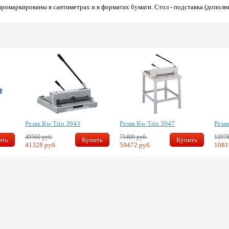
промаркированы в сантиметрах и в форматах бумаги. Стол - подставка (дополн
Резак Kw Trio 3943
Резак Kw Trio 3947
Реза
49560 руб.
71400 руб.
12978
ить
Купить
Купить
41328 руб.
59472 руб.
1081