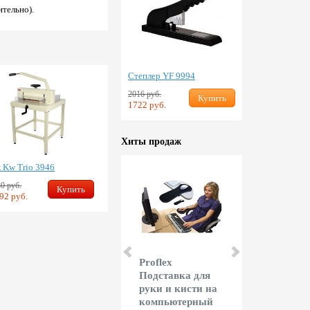
ительно).
Степлер YF 9994
2016 руб.
Купить
1722 руб.
Хиты продаж
к Kw Trio 3946
0 руб.
Купить
92 руб.
Shark Дырокол
Proflex
Floortex Ко
Shark R025 (Kw-
Подставка для
под кресло
Trio 954)
руки и кисти на
Floortex 90
компьютерный
см
11928 руб.