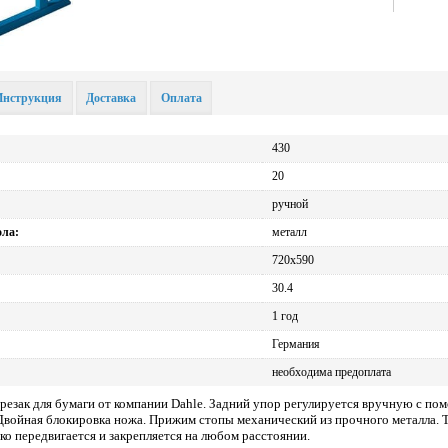
Инструкция
Доставка
Оплата
430
20
ручной
ола:
металл
720х590
30.4
1 год
Германия
необходима предоплата
 резак для бумаги от компании Dahle. Задний упор регулируется вручную с по
Двойная блокировка ножа. Прижим стопы механический из прочного металла. 
гко передвигается и закрепляется на любом расстоянии.