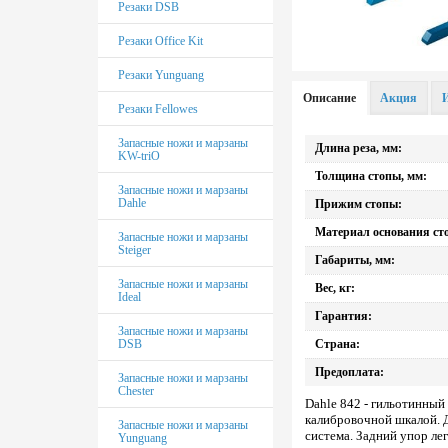
Подставки под системные
Резаки DSB
блоки
Резаки Office Kit
Подставка для планшета
Резаки Yunguang
Описание
Акция
Резаки Fellowes
Запасные ножи и марзаны
Длина реза, мм:
KW-triO
Толщина стопы, мм:
Запасные ножи и марзаны
Dahle
Прижим стопы:
Материал основания ст
Запасные ножи и марзаны
Steiger
Габариты, мм:
Запасные ножи и марзаны
Вес, кг:
Ideal
Гарантия:
Запасные ножи и марзаны
DSB
Страна:
Предоплата:
Запасные ножи и марзаны
Chester
Dahle 842 - гильотинный
калибровочной шкалой. 
Запасные ножи и марзаны
система. Задний упор ле
Yunguang