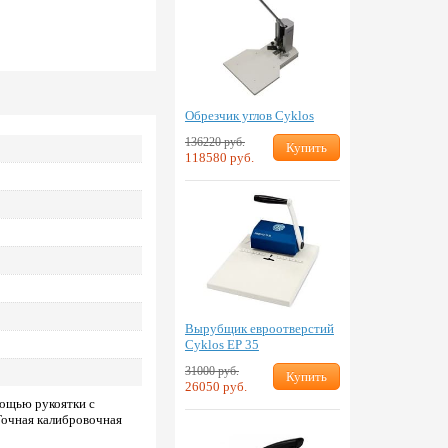
Обрезчик углов Cyklos
136220 руб.
Купить
118580 руб.
Вырубщик евроотверстий
Cyklos EP 35
31000 руб.
Купить
26050 руб.
мощью рукоятки с
Точная калибровочная