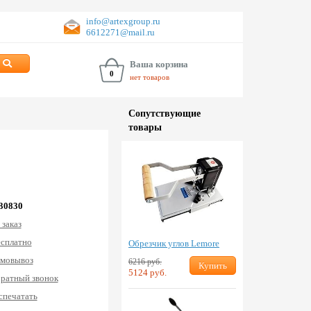
info@artexgroup.ru
6612271@mail.ru
Ваша корзина
0
нет товаров
Сопут­ствую­щие
товары
 30830
 заказ
есплатно
Обрезчик углов Lemore
мовывоз
6216 руб.
Купить
5124 руб.
ратный звонок
спечатать