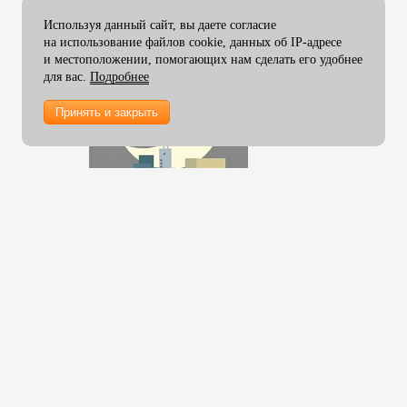
Защитные конверты для
ламинирования
Используя данный сайт, вы даете согласие
на использование файлов cookie, данных об IP-адресе
Пленка ламинирования 305
и местоположении, помогающих нам сделать его удобнее
мм
для вас.
Подробнее
Пленка ламинирования 330
мм
Принять и закрыть
Пленка ламинирования 350
мм
Пленка ламинирования 457
мм
Пленка ламинирования 480
мм
Пленка ламинирования 510
мм
Пленка ламинирования 635
мм
Пленка ламинирования 650
мм
Пленка ламинирования 1000
мм