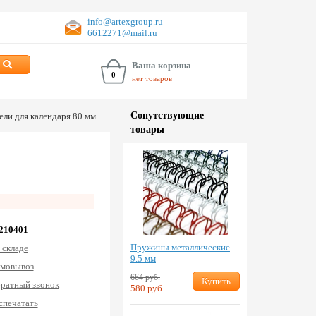
info@artexgroup.ru
6612271@mail.ru
Ваша корзина
0
нет товаров
Сопут­ствую­щие
ели для календаря 80 мм
товары
 210401
Пружины металлические
 складе
9.5 мм
мовывоз
664 руб.
Купить
ратный звонок
580 руб.
спечатать