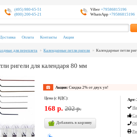
(495) 980-65-51
Viber
+79586815196
(800) 200-65-21
WhatsApp
+79586815196
Доставка
Оплата
Контакты
Акции
ходные для переплета
Календарные петли ригели
Календарные петли риг
тли ригели для календаря 80 мм
Акция:
Скидка 2% от двух уп!
Цена (с НДС):
Арт:
168 р.
202 р.
На
Cа
Добавить в корзину
Об
Ра