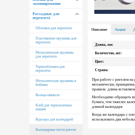
Подставки под системные
Резаки DSB
ламинирования
блоки
Зап. части обрезчиков углов
Брошюраторы iBind
Ламинаторы РеалИСТ
Резаки Office Kit
Расходные для
Пленка ламинирования
Подставка для планшета
переплета
216х303 (А4)
Брошюраторы Office Kit
Ламинаторы Rayson
Резаки Yunguang
Пленка ламинирования
Обложки для переплета
Описание
Акция
Брошюраторы Warrior
Ламинаторы Office Kit
303х426 (А3)
Резаки Fellowes
Пластиковые пружины для
Брошюраторы Renz
Ламинаторы Royal Sovereign
Пленка ламинирования
переплета
Запасные ножи и марзаны
Длина, мм:
111х154 (А6)
KW-triO
Брошюраторы Opus
Ламинаторы Fellowes
Металлические пружины
Количество, шт:
Пленка ламинирования
для переплета
Запасные ножи и марзаны
154х216 (А5)
Dahle
Аппараты установки колец
Ламинаторы рулонные PD
Цвет:
FM
Термообложки для
Страна:
Пленка ламинирования
переплета
Запасные ножи и марзаны
Вырубщики под ригель
426х600 (А2)
Steiger
При работе с ригелем на
Металлические пружины в
механически, принципиа
Пленка ламинирования
бобинах
Запасные ножи и марзаны
100х146 (А6)
правила: длина вставляе
Ideal
Кольца-пикколо
Необходимо обращать вн
Пленка ламинирования
Запасные ножи и марзаны
бумага, тем тяжелее кал
85х120 мм
DSB
Клей для термоклеевых
длиной календаря.
машин
Пленка ламинирования
Запасные ножи и марзаны
Когда же календарь с пл
80х111 мм
Chester
использовать два небольш
Курсоры для календарей
Пленка ламинирования
Запасные ножи и марзаны
Календарные петли ригели
80х110 мм
Yunguang