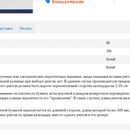
Купить в один клик
Доставка
Оплата
80
100
белый
Китай
 ручных или электрических переплетных машинах, когда операция вставки риг
льной разницы при выборе ригеля, нет. В данном случае производители прид
мого ригеля должна быть короче переплетаемой стороны календаря на 2-10 см.
имание на плотность бумаги, используемой в каждом конкретном перекидном 
ендарь и выше вероятность его "провисания". В таких случаях длина ригеля мож
отной бумагой переплетается по длинной стороне, длина которой более 500 мм
их ригеля по краям календаря, вместо одного ригеля в его центре.