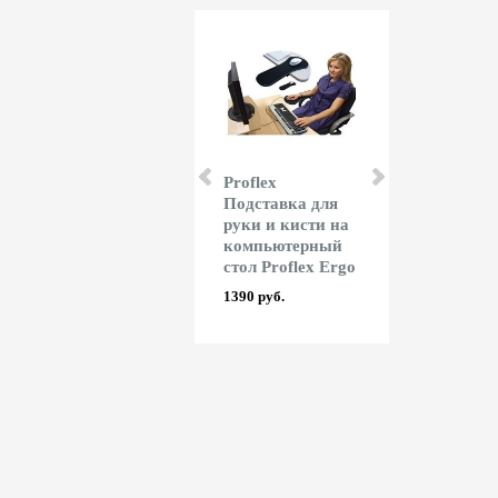
Rayson
Proflex
Office Kit 
Ламинатор
Подставка для
для
Rayson LM 230iD
руки и кисти на
ламиниров
компьютерный
216x303 мм
6804 руб.
стол Proflex Ergo
мкм А4
глянцевая
1390 руб.
521 руб.