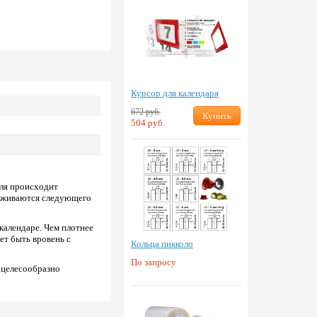
Курсор для календаря
672 руб.
Купить
504 руб.
еля происходит
ерживаются следующего
календаре. Чем плотнее
ет быть вровень с
Кольца пикколо
По запросу
, целесообразно