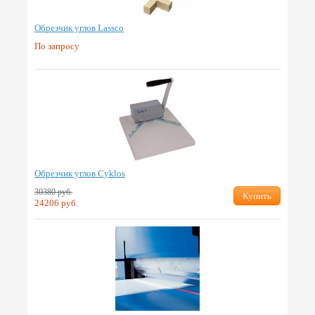
Обрезчик углов Lassco
По запросу
Обрезчик углов Cyklos
30380 руб.
Купить
24206 руб.