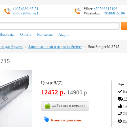
(495) 980-65-51
Viber
+79586815196
(800) 200-65-21
WhatsApp
+79586815196
Доставка
Оплата
Контакты
Акции
аки для бумаги
Запасные ножи и марзаны Steiger
Нож Steiger M 3715
3715
Цена (с НДС):
Арт:
12452 р.
14900 р.
На
35
Добавить в корзину
Cа
Об
Купить в один клик
Ра