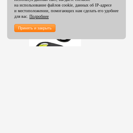
Защитные конверты для
на использование файлов cookie, данных об IP-адресе
ламинирования
и местоположении, помогающих нам сделать его удобнее
Пленка ламинирования 305
для вас.
Подробнее
мм
Принять и закрыть
Пленка ламинирования 330
мм
Пленка ламинирования 350
мм
Пленка ламинирования 457
мм
Пленка ламинирования 480
мм
Пленка ламинирования 510
мм
Пленка ламинирования 635
мм
Пленка ламинирования 650
мм
Пленка ламинирования 1000
мм