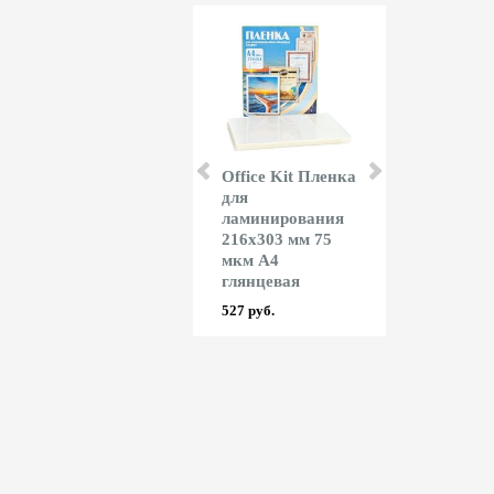
Rayson
Office Kit Пленка
Proflex
Ламинатор
для
Подставка 
Rayson LM 230iD
ламинирования
ног Proflex
216x303 мм 75
6885 руб.
1650 руб.
мкм А4
глянцевая
527 руб.