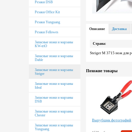
Подставки под системные
Резаки DSB
блоки
Резаки Office Kit
Подставка для планшета
Резаки Yunguang
Описание
Доставка
Резаки Fellowes
Запасные ножи и марзаны
Страна:
KW-triO
Steiger M 3715 нож для 
Запасные ножи и марзаны
Dahle
Запасные ножи и марзаны
Похожие товары
Steiger
Запасные ножи и марзаны
Ideal
Запасные ножи и марзаны
DSB
Запасные ножи и марзаны
Chester
Вырубщик фотографий
Запасные ножи и марзаны
Yunguang