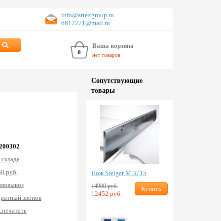
info@artexgroup.ru
6612271@mail.ru
Ваша корзина
0
нет товаров
Сопут­ствую­щие
товары
 200302
 складе
0 руб.
Нож Steiger M 3715
мовывоз
14900 руб.
Купить
12452 руб.
ратный звонок
спечатать