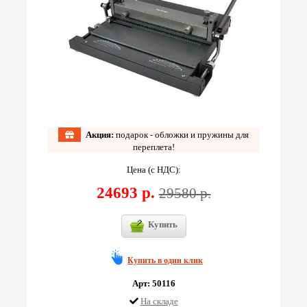
Акция:
подарок - обложки и пружины для
переплета!
Цена (с НДС):
24693 р.
29580 р.
Купить
Купить в один клик
Арт: 50116
На складе