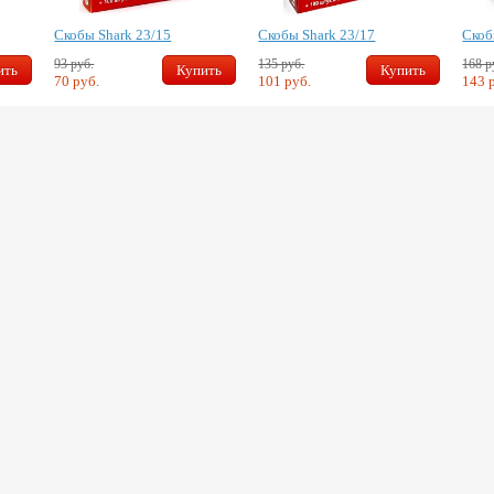
Скобы Shark 23/15
Скобы Shark 23/17
Скоб
93 руб.
135 руб.
168 р
ить
Купить
Купить
70 руб.
101 руб.
143 
Скидка 10%
На
антивибрационный
коврик под
стиральную машину.
Подробности в