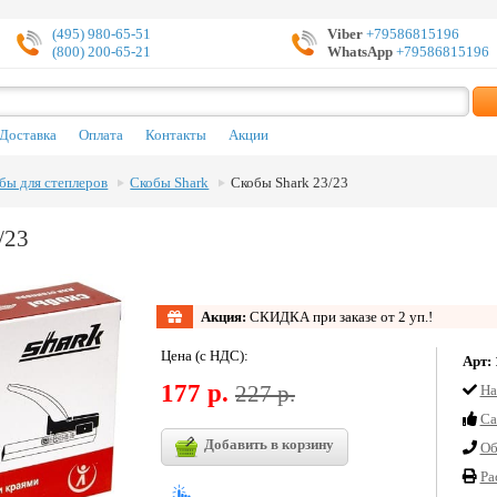
(495) 980-65-51
Viber
+79586815196
(800) 200-65-21
WhatsApp
+79586815196
Доставка
Оплата
Контакты
Акции
бы для степлеров
Скобы Shark
Скобы Shark 23/23
/23
Акция:
СКИДКА при заказе от 2 уп.!
Цена (с НДС):
Арт:
177 р.
227 р.
На
Cа
Добавить в корзину
Об
Ра