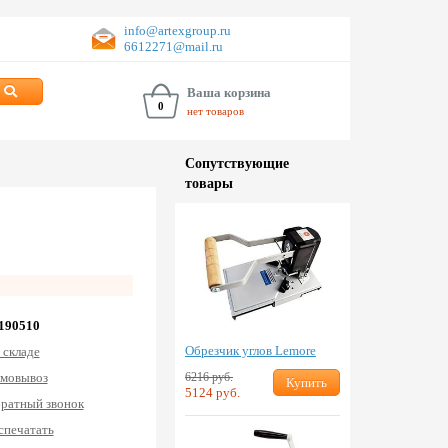
info@artexgroup.ru
6612271@mail.ru
Ваша корзина
0
нет товаров
Сопут­ствую­щие
товары
 190510
Обрезчик углов Lemore
 складе
6216 руб.
мовывоз
Купить
5124 руб.
ратный звонок
спечатать