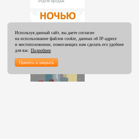
отделе продаж.
мм
Прессы для тиснения OPUS
Пленка ламинирования 457
мм
Пленка ламинирования 480
мм
Используя данный сайт, вы даете согласие
на использование файлов cookie, данных об IP-адресе
Пленка ламинирования 510
и местоположении, помогающих нам сделать его удобнее
мм
для вас.
Подробнее
Пленка ламинирования 635
мм
Принять и закрыть
Пленка ламинирования 650
мм
Пленка ламинирования 1000
мм