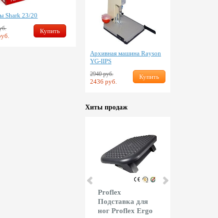
ы Shark 23/20
Скобы Shark 23/24
уб.
252 руб.
Купить
Купить
руб.
202 руб.
Архивная машина Rayson
YG-IIPS
2940 руб.
Купить
2436 руб.
Хиты продаж
KW-triO Резак
Proflex
Shark Дыро
сабельный KW
Подставка для
Shark R025
Trio 3916/13916
ног Proflex Ergo
Trio 954)