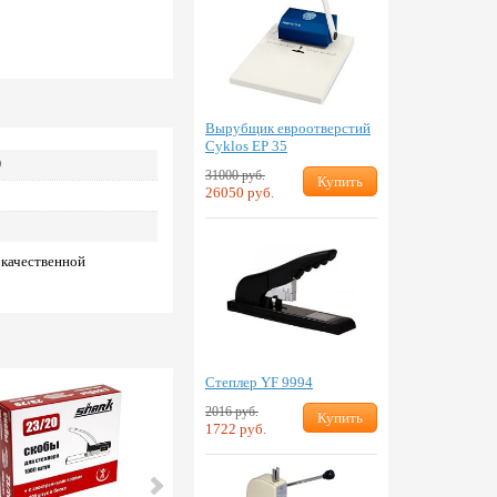
Вырубщик евроотверстий
Cyklos EP 35
0
31000 руб.
Купить
26050 руб.
 качественной
Степлер YF 9994
2016 руб.
Купить
1722 руб.