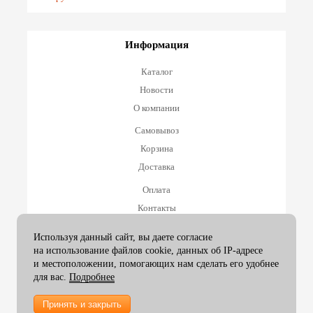
Информация
Каталог
Новости
О компании
Самовывоз
Корзина
Доставка
Оплата
Контакты
Оплата и возврат
Используя данный сайт, вы даете согласие
на использование файлов cookie, данных об IP-адресе
Принимаем к оплате
и местоположении, помогающих нам сделать его удобнее
для вас.
Подробнее
Принять и закрыть
2007-26 ArtexGroup |
info@artexgroup.ru