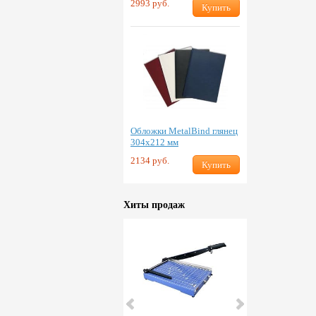
2993 руб.
Купить
Обложки MetalBind глянец
304х212 мм
2134 руб.
Купить
Хиты продаж