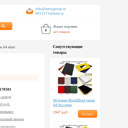
info@artexgroup.ru
6612271@mail.ru
Ваша корзина
0
нет товаров
Сопут­ствую­щие
м А4 mini
товары
 170501
 складе
Обложки MetalBind ткань
0 руб.
А4 без окна
мовывоз
1947 руб.
Купить
ратный звонок
спечатать