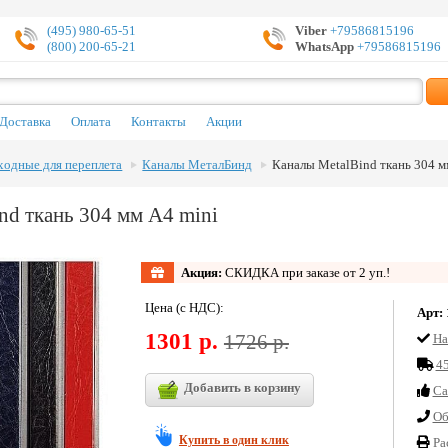
(495) 980-65-51
Viber
+79586815196
(800) 200-65-21
WhatsApp
+79586815196
Доставка
Оплата
Контакты
Акции
ходные для переплета
Каналы МеталБинд
Каналы MetalBind ткань 304 м
nd ткань 304 мм А4 mini
Акция:
СКИДКА при заказе от 2 уп.!
Цена (с НДС):
Арт:
1301 р.
1726 р.
На
45
Добавить в корзину
Cа
Об
Купить в один клик
Ра