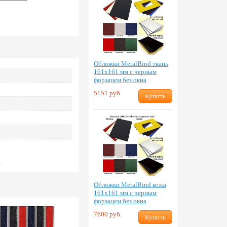
Обложки MetalBind ткань
161х161 мм с черным
форзацем без окна
5151 руб.
Купить
.
Обложки MetalBind кожа
161х161 мм с черным
форзацем без окна
7600 руб.
Купить