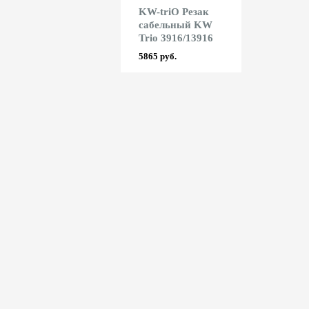
Rayson
KW-triO Резак
Shark Дыро
Ламинатор
сабельный KW
Shark R025
Rayson LM 230iD
Trio 3916/13916
Trio 954)
6885 руб.
5865 руб.
12070 руб.