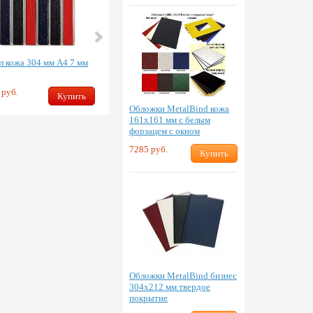
л кожа 304 мм А4 7 мм
Канал кожа 304 мм А4 20 мм
 руб.
2117 руб.
Купить
Купить
Обложки MetalBind кожа
161х161 мм с белым
форзацем с окном
7285 руб.
Купить
Обложки MetalBind бизнес
304х212 мм твердое
покрытие