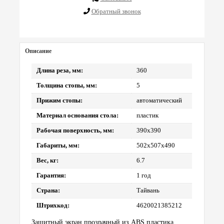
Обратный звонок
Описание
Длина реза, мм:
360
Толщина стопы, мм:
5
Прижим стопы:
автоматический
Материал основания стола:
пластик
Рабочая поверхность, мм:
390х390
Габариты, мм:
502х507х490
Вес, кг:
6.7
Гарантия:
1 год
Страна:
Тайвань
Штрихкод:
4620021385212
Защитный экран прозрачный из АВS пластика