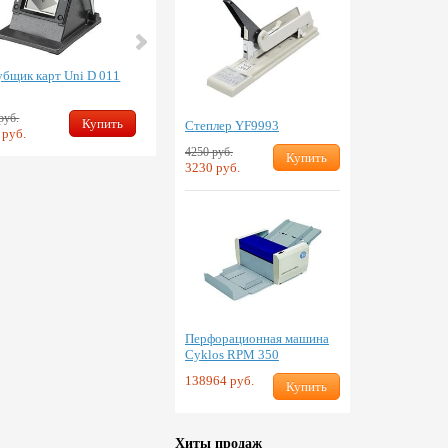
бщик карт Uni D 011
Вырубщик фотографий
руб.
3451 руб.
Купить
Купить
Степлер YF9993
 руб.
2550 руб.
4250 руб.
Купить
3230 руб.
Перфорационная машина
Cyklos RPM 350
138964 руб.
Купить
Хиты продаж