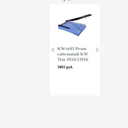
Dahle Резак
KW-triO Резак
KW-triO Ре
роликовый Dahle
сабельный KW
гильотинн
552 generation 3
Trio 3916/13916
Trio 3971/1
33000 руб.
5865 руб.
198730 руб.