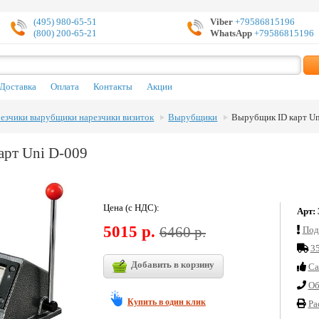
(495) 980-65-51
Viber
+79586815196
(800) 200-65-21
WhatsApp
+79586815196
Доставка
Оплата
Контакты
Акции
езчики вырубщики нарезчики визиток
Вырубщики
Вырубщик ID карт Un
арт Uni D-009
Цена (с НДС):
Арт:
5015 р.
6460 р.
Под
35
Добавить в корзину
Cа
Об
Купить в один клик
Ра