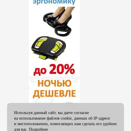
ламинирования
Пленка ламинирования 305
мм
Пленка ламинирования 330
мм
Пленка ламинирования 350
мм
Пленка ламинирования 457
мм
Пленка ламинирования 480
мм
Пленка ламинирования 510
мм
Пленка ламинирования 635
мм
Пленка ламинирования 650
мм
Используя данный сайт, вы даете согласие
на использование файлов cookie, данных об IP-адресе
Пленка ламинирования 1000
и местоположении, помогающих нам сделать его удобнее
мм
для вас.
Подробнее