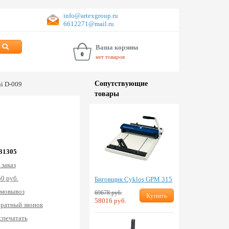
info@artexgroup.ru
6612271@mail.ru
Ваша корзина
0
нет товаров
Сопут­ствую­щие
i D-009
товары
 31305
 заказ
0 руб.
Биговщик Cyklos GPM 315
мовывоз
69678 руб.
Купить
58016 руб.
ратный звонок
спечатать