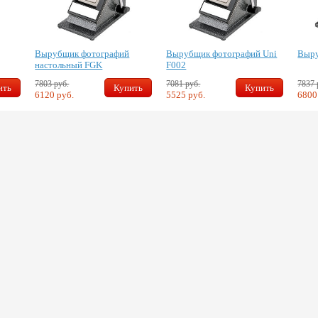
Вырубщик фотографий
Вырубщик фотографий Uni
Выру
настольный FGK
F002
7803 руб.
7081 руб.
7837 
ить
Купить
Купить
6120 руб.
5525 руб.
6800
Скидка 10%
На
антивибрационный
коврик под
стиральную машину.
Подробности в
отделе продаж.