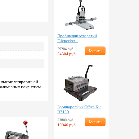
Пробивщик отверстий
Filepecker 1
29204 руб.
Купить
24304 руб.
й высоколегированной
 полимерным покрытием
Брошюровщик Office Kit
B2130
23800 руб.
Купить
19040 руб.