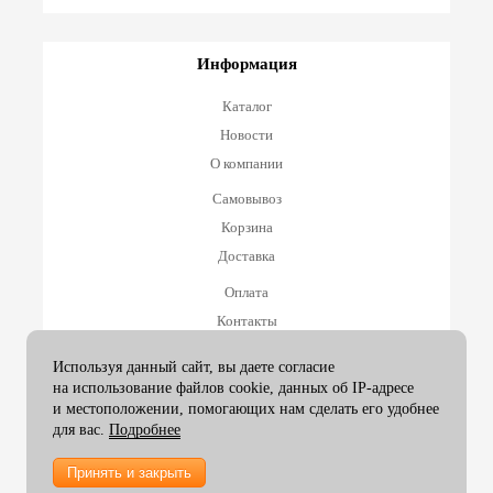
Информация
Каталог
Новости
О компании
Самовывоз
Корзина
Доставка
Оплата
Контакты
Оплата и возврат
Используя данный сайт, вы даете согласие
на использование файлов cookie, данных об IP-адресе
Принимаем к оплате
и местоположении, помогающих нам сделать его удобнее
для вас.
Подробнее
Принять и закрыть
2007-26 ArtexGroup |
info@artexgroup.ru