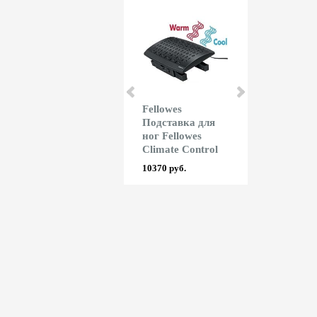
Rayson
Fellowes
Proflex
Ламинатор
Подставка для
Подставка 
Rayson LM 230iD
ног Fellowes
ног Proflex
Climate Control
6885 руб.
1900 руб.
10370 руб.