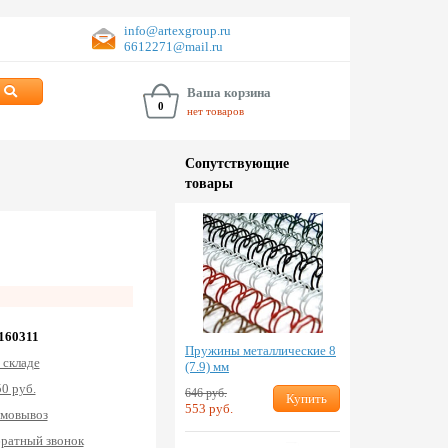
info@artexgroup.ru
6612271@mail.ru
Ваша корзина
0
нет товаров
Сопут­ствую­щие
товары
 160311
Пружины металлические 8
 складе
(7.9) мм
0 руб.
646 руб.
Купить
553 руб.
мовывоз
ратный звонок