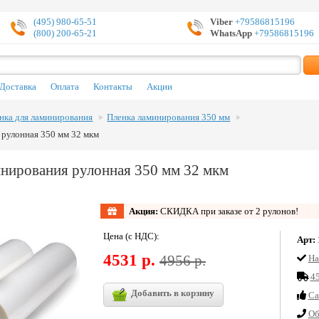
(495) 980-65-51
Viber
+79586815196
(800) 200-65-21
WhatsApp
+79586815196
Доставка
Оплата
Контакты
Акции
нка для ламинирования
Пленка ламинирования 350 мм
 рулонная 350 мм 32 мкм
инирования рулонная 350 мм 32 мкм
Акция:
СКИДКА при заказе от 2 рулонов!
Цена (с НДС):
Арт:
4531 р.
4956 р.
На
45
Добавить в корзину
Cа
Об