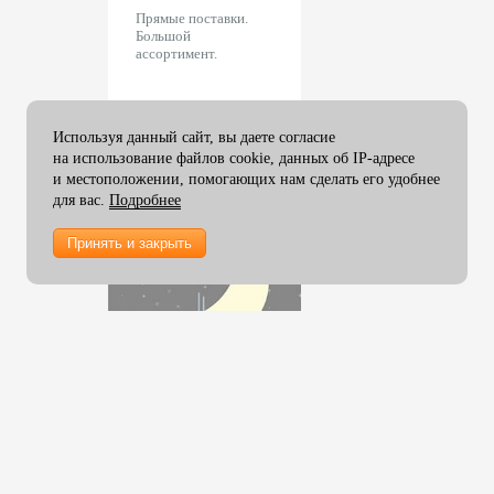
Сверла Filepecker SPS
брационный
антивибрационный
Прямые поставки.
Фальцовщики Cyklos
 под
коврик под
Большой
Доп. оборудование
ьную машину.
стиральную машину.
дыроколов
ассортимент.
Фальцовщики Uchida
ности в
Подробности в
 продаж.
отделе продаж.
Прессы для тиснения OPUS
Используя данный сайт, вы даете согласие
на использование файлов cookie, данных об IP-адресе
и местоположении, помогающих нам сделать его удобнее
для вас.
Подробнее
Принять и закрыть