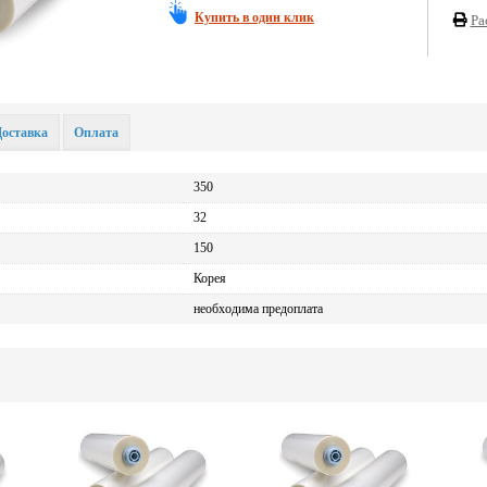
Купить в один клик
Ра
Доставка
Оплата
350
32
150
Корея
необходима предоплата