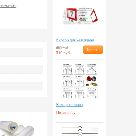
спечатать
Курсор для календаря
680 руб.
Купить
510 руб.
Кольца пикколо
По запросу