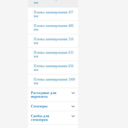
мм
Пленка ламинирования 457
мм
Пленка ламинирования 480
мм
Пленка ламинирования 510
мм
Пленка ламинирования 635
мм
Пленка ламинирования 650
мм
Пленка ламинирования 1000
мм
Расходные для
переплета
Степлеры
Обложки для переплета
Скобы для
Пластиковые пружины для
Степлеры EaStar
степлеров
переплета
Степлеры Rapid