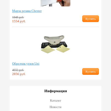
Марза резака Chester
1848 руб.
Купить
1554 руб.
Обрезчик углов Uni
4032 руб.
Купить
2856 руб.
Информация
Каталог
Новости