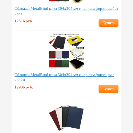
Обложки MetalBind кожа 304х304 мм с черным форзацем без
окна
12516 руб.
Купить
Обложки MetalBind кожа 304х304 мм с черным форзацем с
окном
12936 руб.
Купить