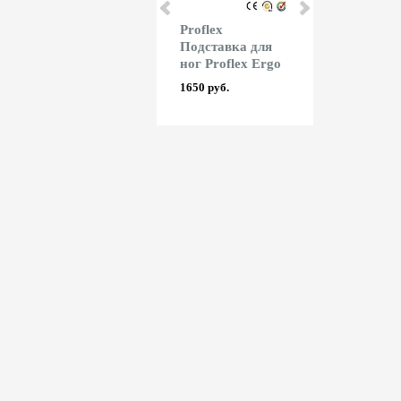
Proflex
Proflex
KW-triO Ре
Подставка под
Подставка для
сабельный
монитор Proflex
ног Proflex Ergo
Trio 3916/1
Eco
1650 руб.
5796 руб.
1680 руб.