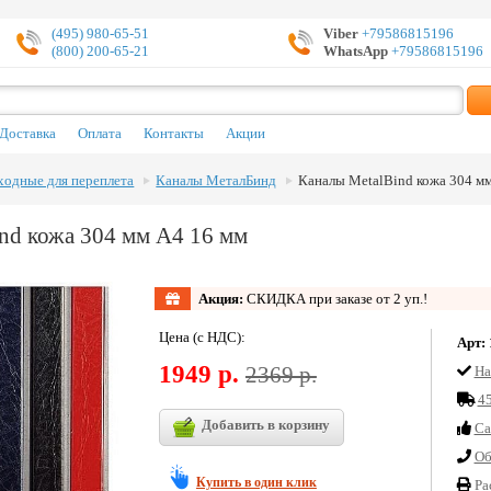
(495) 980-65-51
Viber
+79586815196
(800) 200-65-21
WhatsApp
+79586815196
Доставка
Оплата
Контакты
Акции
ходные для переплета
Каналы МеталБинд
Каналы MetalBind кожа 304 м
nd кожа 304 мм А4 16 мм
Акция:
СКИДКА при заказе от 2 уп.!
Цена (с НДС):
Арт:
1949 р.
2369 р.
На
45
Добавить в корзину
Cа
Об
Купить в один клик
Ра