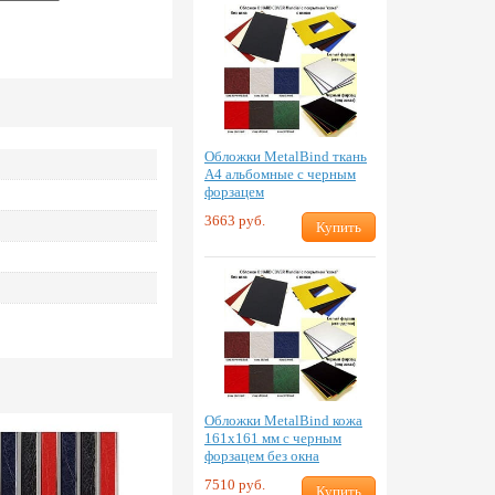
Обложки MetalBind ткань
А4 альбомные с черным
форзацем
3663 руб.
Купить
Обложки MetalBind кожа
161х161 мм с черным
форзацем без окна
7510 руб.
Купить