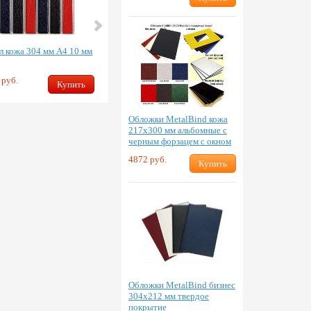
л кожа 304 мм А4 10 мм
Канал кожа 304 мм А4 16 мм
 руб.
1949 руб.
Купить
Купить
Обложки MetalBind кожа
217х300 мм альбомные с
черным форзацем с окном
4872 руб.
Купить
Обложки MetalBind бизнес
304х212 мм твердое
покрытие