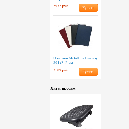
2957 руб.
Купить
Обложки MetalBind глянец
304х212 мм
2109 руб.
Купить
Хиты продаж