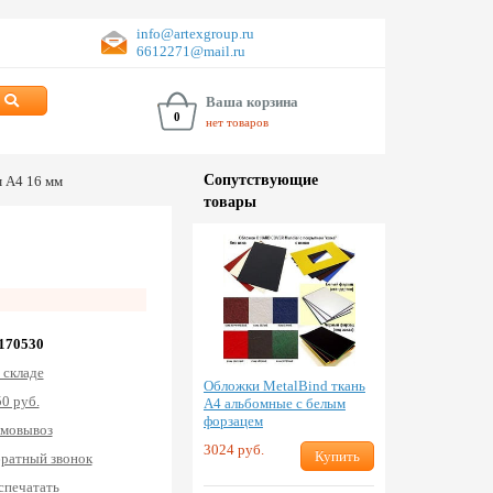
info@artexgroup.ru
6612271@mail.ru
Ваша корзина
0
нет товаров
Сопут­ствую­щие
м А4 16 мм
товары
 170530
 складе
Обложки MetalBind ткань
0 руб.
А4 альбомные с белым
форзацем
мовывоз
3024 руб.
Купить
ратный звонок
спечатать