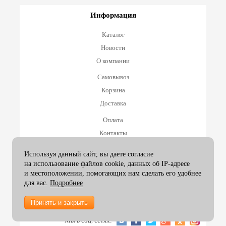
Информация
Каталог
Новости
О компании
Самовывоз
Корзина
Доставка
Оплата
Контакты
Оплата и возврат
Используя данный сайт, вы даете согласие
на использование файлов cookie, данных об IP-адресе
Принимаем к оплате
и местоположении, помогающих нам сделать его удобнее
для вас.
Подробнее
Принять и закрыть
2007-26 ArtexGroup |
info@artexgroup.ru
Мы в соц. сетях: