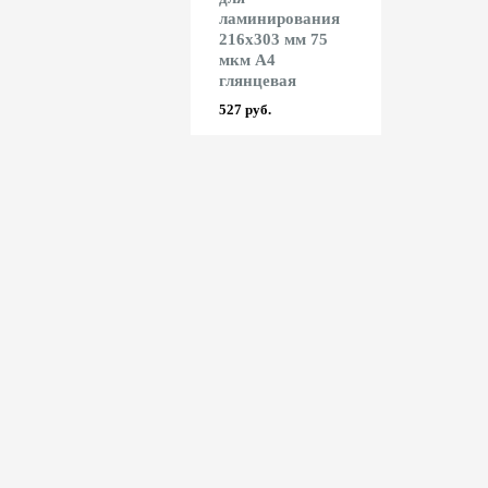
ног Fellowes
ламинирования
Trio 3916/1
Climate Control
216x303 мм 75
5865 руб.
мкм А4
10370 руб.
глянцевая
527 руб.