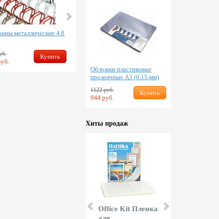
ины металлические 4.8
Пружины металлические
15.9 мм
уб.
740 руб.
Купить
Купить
руб.
646 руб.
Обложки пластиковые
прозрачные А3 (0.15 мм)
1122 руб.
Купить
944 руб.
Хиты продаж
Fellowes
Office Kit Пленка
KW-triO Ре
Подставка для
для
сабельный