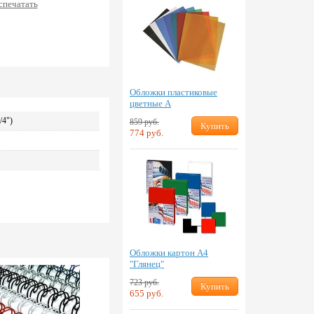
спечатать
Обложки пластиковые
цветные А
/4")
859 руб.
Купить
774 руб.
Обложки картон А4
"Глянец"
723 руб.
Купить
655 руб.