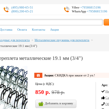
(495) 980-65-51
Viber
+79586815196
(800) 200-65-21
WhatsApp
+79586815196
Доставка
Оплата
Контакты
Акции
ходные для переплета
Металлические пружины для переплета
таллические 19.1 мм (3/4")
реплета металлические 19.1 мм (3/4")
Акция:
СКИДКА при заказе от 2 уп.!
Цена (с НДС):
Арт:
850 р.
978 р.
На
Cа
Добавить в корзину
Об