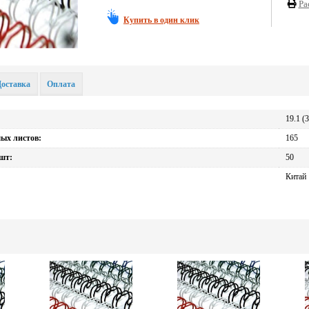
Ра
Купить в один клик
Доставка
Оплата
19.1 (3
мых листов:
165
 шт:
50
Китай