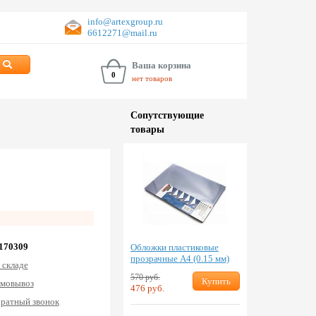
info@artexgroup.ru
6612271@mail.ru
Ваша корзина
0
нет товаров
Сопут­ствую­щие
товары
 170309
Обложки пластиковые
прозрачные А4 (0.15 мм)
 складе
570 руб.
Купить
мовывоз
476 руб.
ратный звонок