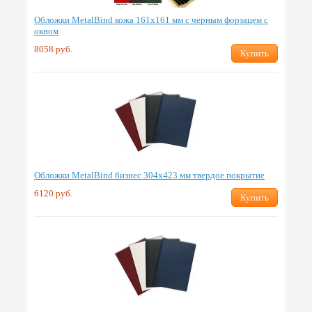
Обложки MetalBind кожа 161х161 мм с черным форзацем с
окном
8058 руб.
Купить
Обложки MetalBind бизнес 304х423 мм твердое покрытие
6120 руб.
Купить