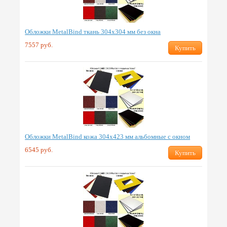
Обложки MetalBind ткань 304х304 мм без окна
7557 руб.
Купить
Обложки MetalBind кожа 304х423 мм альбомные с окном
6545 руб.
Купить